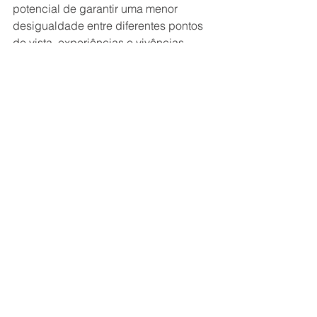
potencial de garantir uma menor 
desigualdade entre diferentes pontos 
de vista, experiências e vivências. 
Fortalece-se a democracia.
Por outro lado, essa multiplicidade 
abre também espaço para conteúdos 
nocivos, produzidos para desinformar 
– seja por interesse político ou 
econômico. Cria-se, dessa forma, uma 
possibilidade ampla e disseminada 
de usar a manipulação da informação 
como arma política, o que decerto 
funciona no sentido contrário do que 
vimos anteriormente e resulta no 
enfraquecimento democrático.
Apesar de ter sido escrita 
originalmente em 2017, esta obra 
aborda um ponto que ganhou ainda 