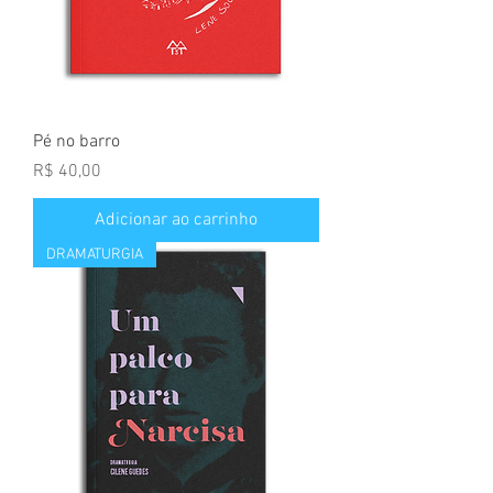
Pé no barro
Preço
R$ 40,00
Adicionar ao carrinho
DRAMATURGIA