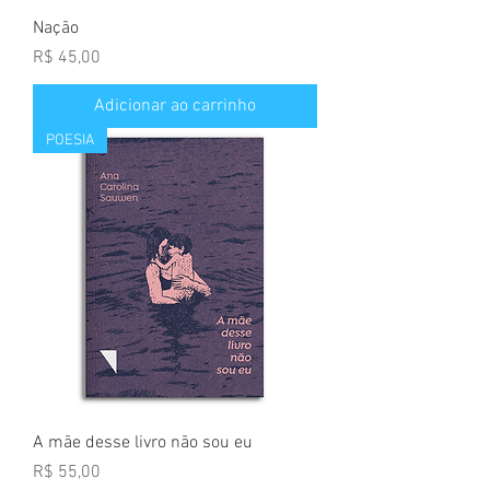
Nação
Preço
R$ 45,00
Adicionar ao carrinho
POESIA
A mãe desse livro não sou eu
Preço
R$ 55,00