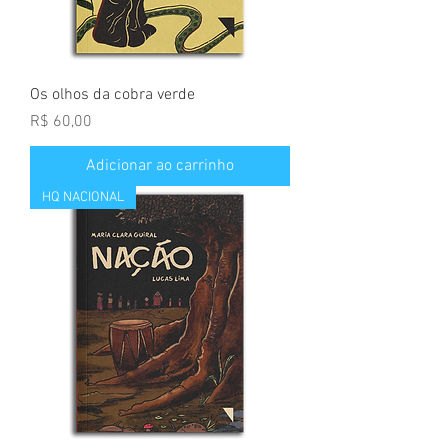
Os olhos da cobra verde
Preço
R$ 60,00
Adicionar ao carrinho
HQ NACIONAL