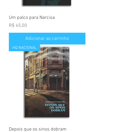
Um palco para Narcisa
Preço
R$ 45,00
Adicionar ao carrinho
HQ NACIONAL
Depois que os sinos dobram