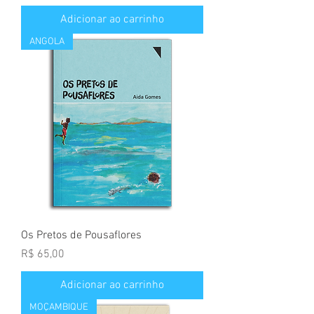
Adicionar ao carrinho
ANGOLA
Os Pretos de Pousaflores
Preço
R$ 65,00
Adicionar ao carrinho
MOÇAMBIQUE