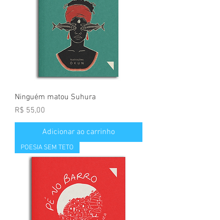
Ninguém matou Suhura
Preço
R$ 55,00
Adicionar ao carrinho
POESIA SEM TETO