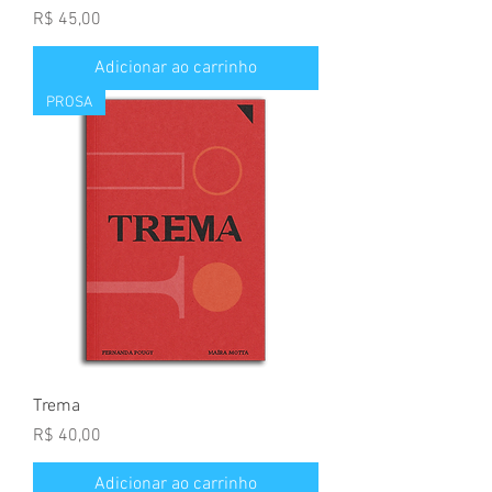
Preço
R$ 45,00
Adicionar ao carrinho
PROSA
Trema
Preço
R$ 40,00
Adicionar ao carrinho