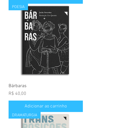
POESIA
Bárbaras
Preço
R$ 40,00
Adicionar ao carrinho
DRAMATURGIA