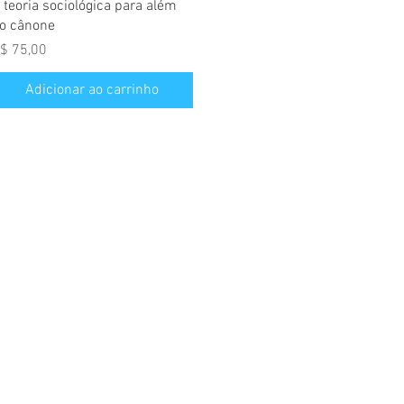
 teoria sociológica para além
o cânone
reço
$ 75,00
Adicionar ao carrinho
Siga nas redes