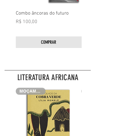
Combo âncoras do futuro
Informática do oprimido
Preço
Preço
R$ 100,00
R$ 55,00
COMPRAR
LITERATURA AFRICANA
MOÇAMBIQUE