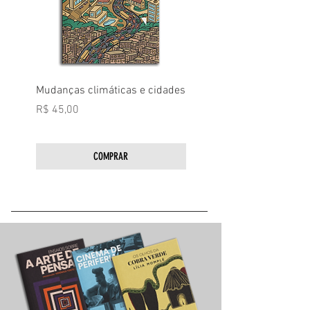
Mudanças climáticas e cidades
Mercado de carbono e o
negócio da compensação
Preço
R$ 45,00
Preço
R$ 45,00
COMPRAR