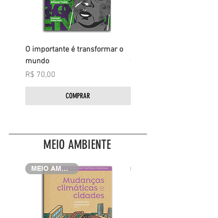
O importante é transformar o
Mulheres em defesa do
mundo
território-corpo-terra-águ
Preço
Preço
R$ 70,00
R$ 45,00
COMPRAR
MEIO AMBIENTE
MEIO AMBIENTE