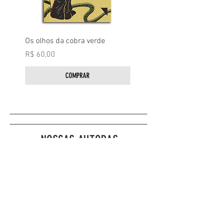
Os olhos da cobra verde
Ninguém matou Suhura
Preço
Preço
R$ 60,00
R$ 55,00
COMPRAR
NOSSAS AUTORAS
-
veja todas aqui